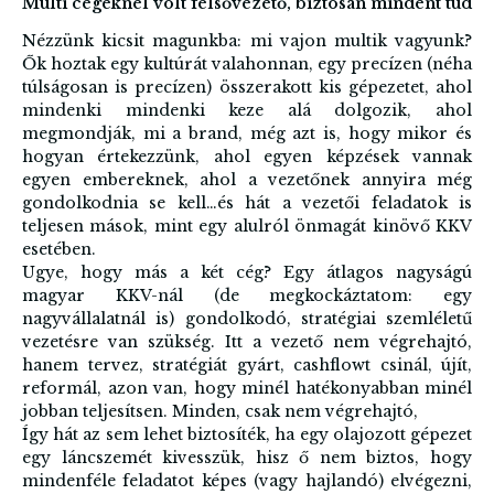
Multi cégeknél volt felsővezető, biztosan mindent tud
Nézzünk kicsit magunkba: mi vajon multik vagyunk?
Ők hoztak egy kultúrát valahonnan, egy precízen (néha
túlságosan is precízen) összerakott kis gépezetet, ahol
mindenki mindenki keze alá dolgozik, ahol
megmondják, mi a brand, még azt is, hogy mikor és
hogyan értekezzünk, ahol egyen képzések vannak
egyen embereknek, ahol a vezetőnek annyira még
gondolkodnia se kell…és hát a vezetői feladatok is
teljesen mások, mint egy alulról önmagát kinövő KKV
esetében.
Ugye, hogy más a két cég? Egy átlagos nagyságú
magyar KKV-nál (de megkockáztatom: egy
nagyvállalatnál is) gondolkodó, stratégiai szemléletű
vezetésre van szükség. Itt a vezető nem végrehajtó,
hanem tervez, stratégiát gyárt, cashflowt csinál, újít,
reformál, azon van, hogy minél hatékonyabban minél
jobban teljesítsen. Minden, csak nem végrehajtó,
Így hát az sem lehet biztosíték, ha egy olajozott gépezet
egy láncszemét kivesszük, hisz ő nem biztos, hogy
mindenféle feladatot képes (vagy hajlandó) elvégezni,