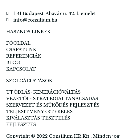
1141 Budapest, Abavár u. 32. 1. emelet
info@consilium.hu
HASZNOS LINKEK
FŐOLDAL
CSAPATUNK
REFERENCIÁK
BLOG
KAPCSOLAT
SZOLGÁLTATÁSOK
UTÓDLÁS-GENERÁCIÓVÁLTÁS
VEZETŐI - STRATÉGIAI TANÁCSADÁS
SZERVEZET ÉS MŰKÖDÉS FEJLESZTÉS
TELJESÍTMÉNYÉRTÉKELÉS
KIVÁLASZTÁS-TESZTELÉS
FEJLESZTÉS
Copyright © 2022 Consilium HR Kft., Minden jog