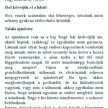
Hol követjük el a hibát?
Nos, ennek számtalan oka lehetséges, nézzünk most
néhány gyakran előfordulót közülük:
Valaki ajánlotta
Az ajánlással csak az a baj, hogy bár kedveljük azt,
akitől kaptuk, csakhogy ez egyáltalán nem garancia.
Láttunk már olyat, hogy emberi kapcsolatok romlottak
meg amiatt, mert az adott személy nem hozta a hozzá
fűzött reményeket, s nem tudta a két fél ettől
függetleníteni magát. Itt azért mindenképp fontoljuk
meg, megéri? Vajon az értékrendünk,
gondolkodásunk, stílusunk és elvárásaink teljesen
megegyeznek az ajánlóéval? Ha igen, akkor
megfontolhatjuk a próbaidőt, de ha különbözőek
vagyunk, vagy más a stílusunk, akkor egyáltalán nem
biztos, hogy nekünk ugyanaz az ember megfelel, mint
a másiknak. Nagy a kockázata mindenesetre, s sokszor
belebukunk.
Persze, láttunk már olyat is, hogy bevált a közvetített