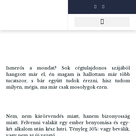
Ismerős a mondat? Sok cégtulajdonos szájából
hangzott már el, én magam is hallottam már több
tucatszor, s bár együtt tudok érezni, hisz tudom
milyen, mégis, ma már csak mosolygok ezen.
Nem, nem kárörvendés miatt, hanem bizonyosság
miatt. Felvenni valakit egy ember benyomása és egy-
két alkalom után kész lutri. Tényleg 50%: vagy beválik,
vagy nem az új vezető.