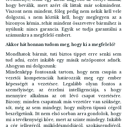
hogy beválik, mert azért ők láttak már sokmindent.
Viszont nem mindent, főleg pedig nem nekik kell vele
dolgozni, s nem köztük kell, hogy meglegyen az a
bizonyos kémia…tehát mindent összevetve bármihez is
nyúlunk: nincs garancia. Egyik se tudja garantálni a
számunkra a megfelelő embert.
Akkor hát honnan tudom meg, hogy ki a megfelelő?
Mondhatok bármit, tuti biztos tippet erre senki sem
tud adni, ezért inkább egy másik nézőpontot adnék.
Ahogyan mi dolgozunk:
Mindenképp fontosnak tartom, hogy nem csupán a
vezetői kompetenciák határozzák meg egy ember
képességét a vezetésre. Legalább olyan fontos a
személyisége, az érzelmi intelligenciája, s hogy
mennyire alkalmas az ott lévő csapat vezetésére.
Bizony, minden csapatnak más vezetőre van szüksége,
sőt, még az sem mindegy, hogy milyen típusú cégről
beszélgetünk. Itt nem első sorban arra gondolok, hogy
mi a tevékenységi köre, mert az szinte mindegy. Inkább
a cég jellegéről, működésmódjáról, szokásrendjéről,