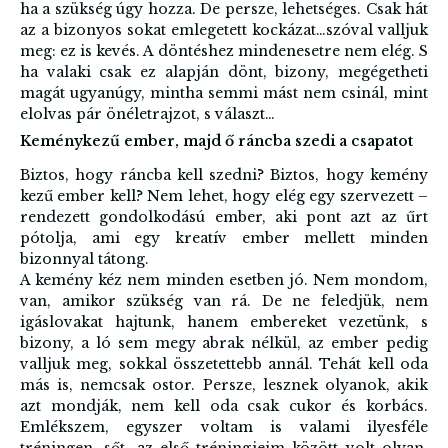
ha a szükség úgy hozza. De persze, lehetséges. Csak hát
az a bizonyos sokat emlegetett kockázat…szóval valljuk
meg: ez is kevés. A döntéshez mindenesetre nem elég. S
ha valaki csak ez alapján dönt, bizony, megégetheti
magát ugyanúgy, mintha semmi mást nem csinál, mint
elolvas pár önéletrajzot, s választ…
Keménykezű ember, majd ő ráncba szedi a csapatot
Biztos, hogy ráncba kell szedni? Biztos, hogy kemény
kezű ember kell? Nem lehet, hogy elég egy szervezett –
rendezett gondolkodású ember, aki pont azt az űrt
pótolja, ami egy kreatív ember mellett minden
bizonnyal tátong.
A kemény kéz nem minden esetben jó. Nem mondom,
van, amikor szükség van rá. De ne feledjük, nem
igáslovakat hajtunk, hanem embereket vezetünk, s
bizony, a ló sem megy abrak nélkül, az ember pedig
valljuk meg, sokkal összetettebb annál. Tehát kell oda
más is, nemcsak ostor. Persze, lesznek olyanok, akik
azt mondják, nem kell oda csak cukor és korbács.
Emlékszem, egyszer voltam is valami ilyesféle