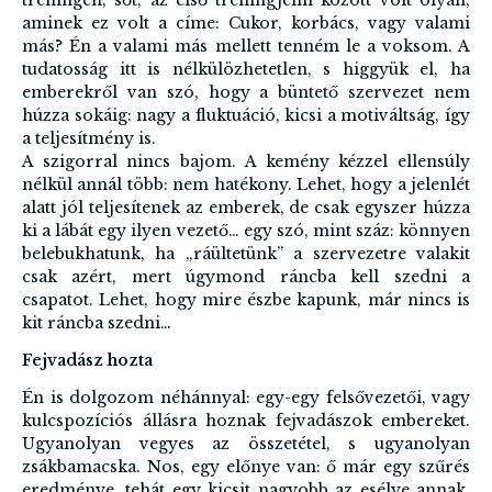
tréningen, sőt, az első tréningjeim között volt olyan,
aminek ez volt a címe: Cukor, korbács, vagy valami
más? Én a valami más mellett tenném le a voksom. A
tudatosság itt is nélkülözhetetlen, s higgyük el, ha
emberekről van szó, hogy a büntető szervezet nem
húzza sokáig: nagy a fluktuáció, kicsi a motiváltság, így
a teljesítmény is.
A szigorral nincs bajom. A kemény kézzel ellensúly
nélkül annál több: nem hatékony. Lehet, hogy a jelenlét
alatt jól teljesítenek az emberek, de csak egyszer húzza
ki a lábát egy ilyen vezető… egy szó, mint száz: könnyen
belebukhatunk, ha „ráültetünk” a szervezetre valakit
csak azért, mert úgymond ráncba kell szedni a
csapatot. Lehet, hogy mire észbe kapunk, már nincs is
kit ráncba szedni…
Fejvadász hozta
Én is dolgozom néhánnyal: egy-egy felsővezetői, vagy
kulcspozíciós állásra hoznak fejvadászok embereket.
Ugyanolyan vegyes az összetétel, s ugyanolyan
zsákbamacska. Nos, egy előnye van: ő már egy szűrés
eredménye, tehát egy kicsit nagyobb az esélye annak,