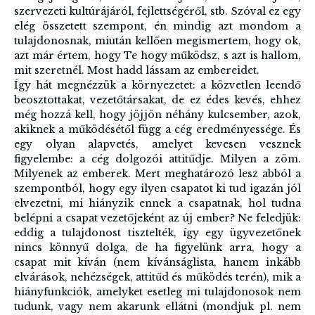
szervezeti kultúrájáról, fejlettségéről, stb. Szóval ez egy
elég összetett szempont, én mindig azt mondom a
tulajdonosnak, miután kellően megismertem, hogy ok,
azt már értem, hogy Te hogy működsz, s azt is hallom,
mit szeretnél. Most hadd lássam az embereidet.
Így hát megnézzük a környezetet: a közvetlen leendő
beosztottakat, vezetőtársakat, de ez édes kevés, ehhez
még hozzá kell, hogy jöjjön néhány kulcsember, azok,
akiknek a működésétől függ a cég eredményessége. És
egy olyan alapvetés, amelyet kevesen vesznek
figyelembe: a cég dolgozói attitűdje. Milyen a zöm.
Milyenek az emberek. Mert meghatározó lesz abból a
szempontból, hogy egy ilyen csapatot ki tud igazán jól
elvezetni, mi hiányzik ennek a csapatnak, hol tudna
belépni a csapat vezetőjeként az új ember? Ne feledjük:
eddig a tulajdonost tisztelték, így egy ügyvezetőnek
nincs könnyű dolga, de ha figyelünk arra, hogy a
csapat mit kíván (nem kívánságlista, hanem inkább
elvárások, nehézségek, attitűd és működés terén), mik a
hiányfunkciók, amelyket esetleg mi tulajdonosok nem
tudunk, vagy nem akarunk ellátni (mondjuk pl. nem