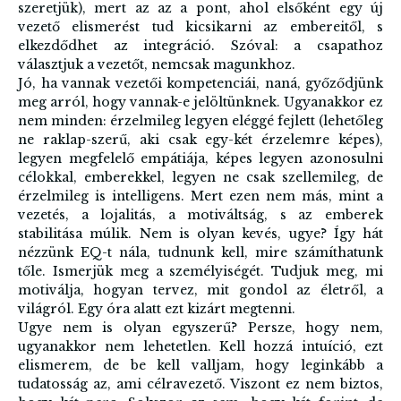
szeretjük), mert az az a pont, ahol elsőként egy új
vezető elismerést tud kicsikarni az embereitől, s
elkezdődhet az integráció. Szóval: a csapathoz
választjuk a vezetőt, nemcsak magunkhoz.
Jó, ha vannak vezetői kompetenciái, naná, győződjünk
meg arról, hogy vannak-e jelöltünknek. Ugyanakkor ez
nem minden: érzelmileg legyen eléggé fejlett (lehetőleg
ne raklap-szerű, aki csak egy-két érzelemre képes),
legyen megfelelő empátiája, képes legyen azonosulni
célokkal, emberekkel, legyen ne csak szellemileg, de
érzelmileg is intelligens. Mert ezen nem más, mint a
vezetés, a lojalitás, a motiváltság, s az emberek
stabilitása múlik. Nem is olyan kevés, ugye? Így hát
nézzünk EQ-t nála, tudnunk kell, mire számíthatunk
tőle. Ismerjük meg a személyiségét. Tudjuk meg, mi
motiválja, hogyan tervez, mit gondol az életről, a
világról. Egy óra alatt ezt kizárt megtenni.
Ugye nem is olyan egyszerű? Persze, hogy nem,
ugyanakkor nem lehetetlen. Kell hozzá intuíció, ezt
elismerem, de be kell valljam, hogy leginkább a
tudatosság az, ami célravezető. Viszont ez nem biztos,