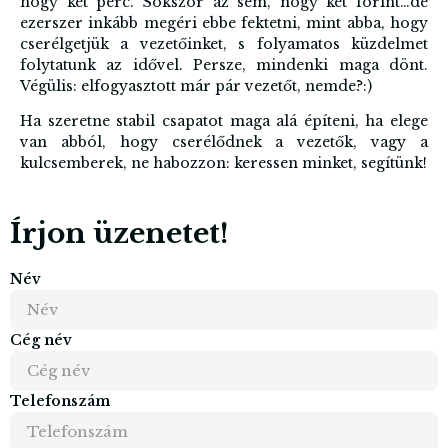
hogy két perc. Sokszor az sem, hogy két forint…de
ezerszer inkább megéri ebbe fektetni, mint abba, hogy
cserélgetjük a vezetőinket, s folyamatos küzdelmet
folytatunk az idővel. Persze, mindenki maga dönt.
Végülis: elfogyasztott már pár vezetőt, nemde?:)
Ha szeretne stabil csapatot maga alá építeni, ha elege
van abból, hogy cserélődnek a vezetők, vagy a
kulcsemberek, ne habozzon: keressen minket, segítünk!
Írjon üzenetet!
Név
Cég név
Telefonszám