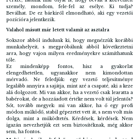
személy, mondom, fele-fel az esélye. Ki tudja?
Beválhat. De ez bárkiről elmondható, aki egy vezetői
pozícióra jelentkezik.
Valahol másutt már letett valamit az asztalra
Sokszor abból indulunk ki, hogy megnézzük korábbi
munkahelyeit, s megpróbálunk abból következtetni
arra, hogy vajon milyen eredményekre számíthatunk
tőle.
Ez mindenképp fontos, hisz a gyakorlat
elengedhetetlen, ugyanakkor nem kimondottan
mérvadó. Ne feledjük: egy vezető teljesítménye
legalább annyira a sajátja, mint azé a csapaté, aki a keze
alá dolgozott. Mi van akkor, ha a vezető csak learatta a
babérokat, de a hozzáadott értéke nem volt túl jelentős?
Sőt, tovább megyek: mi van akkor, ha ő egy profi
módon működő, stabil gépezetet vett át, s nem volt más
dolga, mint a működtetés. Kérdések, kérdések. Nem
igazán nevezhetjük ezt sem biztosítéknak, még akkor
sem, ha fontos.