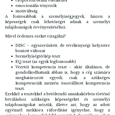
csoporton belüli viselkedés
emocionális tényezők
motiváltság
A fontosabbak a személyiségjegyek, hiszen a
képességek csak lehetőséget adnak a személyi
tulajdonságok érvényesítéséhez.
Mivel érdemes ezeket vizsgálni?
DISC – egyszerűsített, de tevékenységi helyzetre
bontott változat
Személyiségtérkép teszt
EQ teszt (az egyik legfontosabb)
Vezetői kompetencia teszt – akár általános, de
gondolkodhatunk abban is, hogy a cég számára
meghatározott egyedi, csak a szükséges
kompetenciák mentén összeállított kompetencia
teszt.
Ezekkel a tesztekkel a betöltendő munkakörben történő
beváláshoz szükséges képességeket és személyi
tulajdonságokat nézzük, illetve azt, hogy az adott
egyénnél mekkora ráfordítást igényelne, hogy a