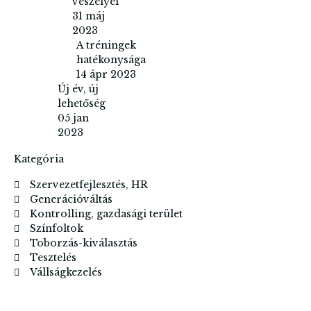
veszélyei
31 máj
2023
A tréningek
hatékonysága
14 ápr 2023
Új év, új
lehetőség
05 jan
2023
Kategória
Szervezetfejlesztés, HR
Generációváltás
Kontrolling, gazdasági terület
Színfoltok
Toborzás-kiválasztás
Tesztelés
Vállságkezelés