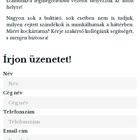
számunkra legmegfelelőbb vezetőt helyezzük az adott
helyre!
Nagyon sok a buktató, sok esetben nem is tudjuk,
milyen rejtett szándékok is munkálhatnak a háttérben.
Miért kockáztatna? Kérje szakértő kollégáink segítségét,
s menjen biztosra!
Írjon üzenetet!
Név
Cég név
Telefonszám
Email cím