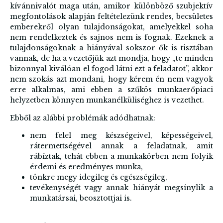
kívánnivalót maga után, amikor különböző szubjektív
megfontolások alapján feltételezünk rendes, becsületes
emberekről olyan tulajdonságokat, amelyekkel soha
nem rendelkeztek és sajnos nem is fognak.
Ezeknek a
tulajdonságoknak a hiányával sokszor ők is tisztában
vannak, de ha a vezetőjük azt mondja, hogy „te minden
bizonnyal kiválóan el fogod látni ezt a feladatot”, akkor
nem szokás azt mondani, hogy kérem én nem vagyok
erre alkalmas, ami ebben a szűkös munkaerőpiaci
helyzetben könnyen munkanélküliséghez is vezethet.
Ebből az alábbi problémák adódhatnak:
nem felel meg készségeivel, képességeivel,
rátermettségével annak a feladatnak, amit
rábíztak, tehát ebben a munkakörben nem folyik
érdemi és eredményes munka,
tönkre megy idegileg és egészségileg,
tevékenységét vagy annak hiányát megsínylik a
munkatársai, beosztottjai is.