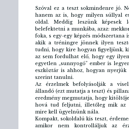
Szóval ez a teszt sokmindenre jó. N
hanem az is, hogy milyen súllyal es
oldal. Meddig leszünk képesek l
belefektetni a munkába, azaz: mekkor
foka, s egy-egy képzés módszertana 
akik a tréningre jönnek ilyen teszt
tudni, hogy kire hogyan figyeljünk, 
az sem fordulhat elő, hogy egy ily
egyetlen „sunnyogó” ember is legyen
eszköztár is ahhoz, hogyan nyerjük 
szerint tanulni.
Az érzelmek befolyásolják a visel
állandó (ezt mutatja a teszt) és pilla
eredmény megmutatja, hogy kitöltője 
hová tud feljutni, illetőleg mik a
mire kell ügyelnünk nála.
Kompakt, sokoldalú kis teszt, érdem
amikor nem kontrolláljuk az ér