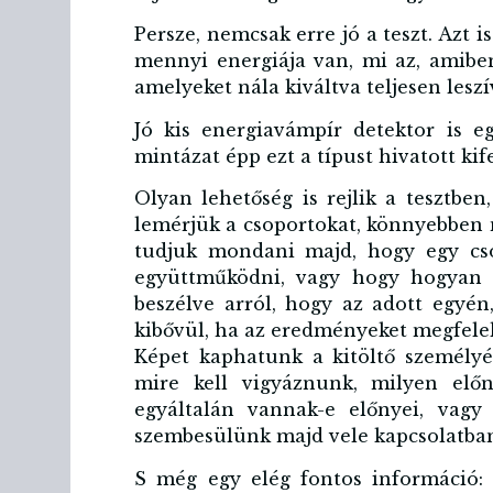
Persze, nemcsak erre jó a teszt. Azt 
mennyi energiája van, mi az, amiben
amelyeket nála kiváltva teljesen leszí
Jó kis energiavámpír detektor is e
mintázat épp ezt a típust hivatott kif
Olyan lehetőség is rejlik a tesztbe
lemérjük a csoportokat, könnyebben 
tudjuk mondani majd, hogy egy cs
együttműködni, vagy hogy hogyan 
beszélve arról, hogy az adott egyén
kibővül, ha az eredményeket megfele
Képet kaphatunk a kitöltő személyén
mire kell vigyáznunk, milyen elő
egyáltalán vannak-e előnyei, vagy
szembesülünk majd vele kapcsolatba
S még egy elég fontos információ: 