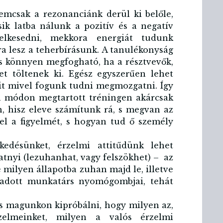
emcsak a rezonanciánk derül ki belőle,
ik latba nálunk a pozitív és a negatív
elkesedni, mekkora energiát tudunk
a lesz a teherbírásunk. A tanulékonyság
is könnyen megfogható, ha a résztvevők,
et töltenek ki. Egész egyszerűen lehet
kit mivel fogunk tudni megmozgatni. Így
en módon megtartott tréningen akárcsak
, hisz eleve számítunk rá, s megvan az
el a figyelmét, s hogyan tud ő személy
kedésünket, érzelmi attitűdünk lehet
natnyi (lezuhanhat, vagy felszökhet) – az
milyen állapotba zuhan majd le, illetve
z adott munkatárs nyomógombjai, tehát
es magunkon kipróbálni, hogy milyen az,
zelmeinket, milyen a valós érzelmi