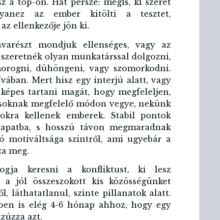
z a top-on. Hát persze: mégis, ki szeret
yanez az ember kitölti a tesztet,
z ellenkezője jön ki.
avarészt mondjuk ellenséges, vagy az
szeretnék olyan munkatárssal dolgozni,
morogni, dühöngeni, vagy szomorkodni.
vában. Mert hisz egy interjú alatt, vagy
képes tartani magát, hogy megfeleljen,
rásoknak megfelelő módon vegye, nekünk
kra kellenek emberek. Stabil pontok
 csapatba, s hosszú távon megmaradnak
 motiváltsága szintről, ami ugyebár a
za meg.
gja keresni a konfliktust, ki lesz
a a jól összeszokott kis közösségünket
l, láthatatlanul, szinte pillanatok alatt.
tében is elég 4-6 hónap ahhoz, hogy egy
tzúzza azt.