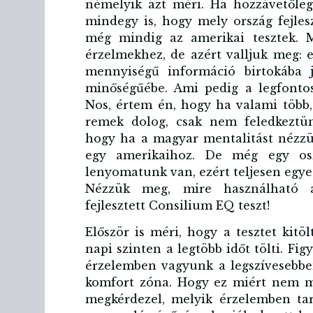
némelyik azt méri. Ha hozzávetőleg
mindegy is, hogy mely ország fejles
még mindig az amerikai tesztek. 
érzelmekhez, de azért valljuk meg:
mennyiségű információ birtokába 
minőségűébe. Ami pedig a legfontos
Nos, értem én, hogy ha valami több,
remek dolog, csak nem feledkeztün
hogy ha a magyar mentalitást nézz
egy amerikaihoz. De még egy osz
lenyomatunk van, ezért teljesen egy
Nézzük meg, mire használható 
fejlesztett Consilium EQ teszt!
Először is méri, hogy a tesztet kit
napi szinten a legtöbb időt tölti. Fi
érzelemben vagyunk a legszívesebb
komfort zóna. Hogy ez miért nem mi
megkérdezel, melyik érzelemben tar