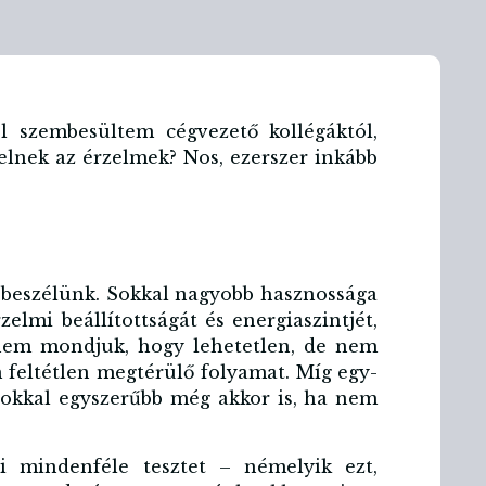
el szembesültem cégvezető kollégáktól,
elnek az érzelmek? Nos, ezerszer inkább
 beszélünk. Sokkal nagyobb hasznossága
elmi beállítottságát és energiaszintjét,
, nem mondjuk, hogy lehetetlen, de nem
feltétlen megtérülő folyamat. Míg egy-
 sokkal egyszerűbb még akkor is, ha nem
ni mindenféle tesztet – némelyik ezt,