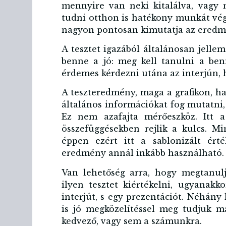
mennyire van neki kitalálva, vagy 
tudni otthon is hatékony munkát vég
nagyon pontosan kimutatja az eredm
A tesztet igazából általánosan jellem
benne a jó: meg kell tanulni a ben
érdemes kérdezni utána az interjún, h
A teszteredmény, maga a grafikon, h
általános információkat fog mutatni,
Ez nem azafajta mérőeszköz. Itt a
összefüggésekben rejlik a kulcs. M
éppen ezért itt a sablonizált ért
eredmény annál inkább használható.
Van lehetőség arra, hogy megtanu
ilyen tesztet kiértékelni, ugyanak
interjút, s egy prezentációt. Néhán
is jó megközelítéssel meg tudjuk 
kedvező, vagy sem a számunkra.