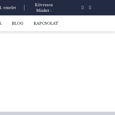
Kövessen
1. emelet
Minket :
K
BLOG
KAPCSOLAT