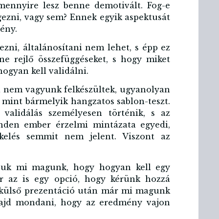
mennyire lesz benne demotivált. Fog-e
ezni, vagy sem? Ennek egyik aspektusát
ény.
ezni, általánosítani nem lehet, s épp ez
ne rejlő összefüggéseket, s hogy miket
ogyan kell validálni.
a nem vagyunk felkészültek, ugyanolyan
 mint bármelyik hangzatos sablon-teszt.
 validálás személyesen történik, s az
inden ember érzelmi mintázata egyedi,
ékelés semmit nem jelent. Viszont az
ljuk mi magunk, hogy hogyan kell egy
kor az is egy opció, hogy kérünk hozzá
y külső prezentáció után már mi magunk
majd mondani, hogy az eredmény vajon