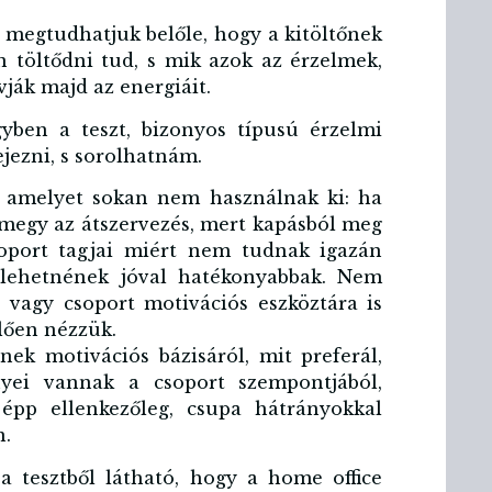
is megtudhatjuk belőle, hogy a kitöltőnek
 töltődni tud, s mik azok az érzelmek,
vják majd az energiáit.
gyben a teszt, bizonyos típusú érzelmi
ejezni, s sorolhatnám.
n, amelyet sokan nem használnak ki: ha
megy az átszervezés, mert kapásból meg
oport tagjai miért nem tudnak igazán
lehetnének jóval hatékonyabbak. Nem
, vagy csoport motivációs eszköztára is
lően nézzük.
ek motivációs bázisáról, mit preferál,
nyei vannak a csoport szempontjából,
 épp ellenkezőleg, csupa hátrányokkal
n.
a tesztből látható, hogy a home office