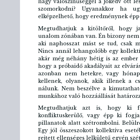
nagy valószínűséggel a jókedv ott les
szomorkodni? Ugyanakkor ha ug
elképzelhető, hogy eredménynek épp a
Megtudhatjuk a kitöltőről, hogy j
unalom zónában van. Én bizony nem 
aki naphosszat mást se tud, csak 
Nincs annál lehangolóbb egy kollektí
akár még néhány hétig is az ember 
hogy a próbaidő akadályait az elvá
azonban nem hetekre, vagy hónapo
kellenek, olyanok, akik illenek a
nálunk. Nem beszélve a kimutatható
munkához való hozzáállását határoz
Megtudhatjuk azt is, hogy ki fo
konfliktuskerülő, vagy épp ki fogj
pillanatok alatt szétrombolni. Belülrő
Egy jól összeszokott kollektíva ese
rejtett ellenséges lelkületű egyén szé