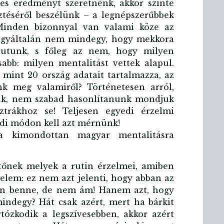
es eredményt szeretnénk, akkor szinte
ztéséről beszélünk – a legnépszerűbbek
Minden bizonnyal van valami köze az
 egyáltalán nem mindegy, hogy mekkora
jutunk, s főleg az nem, hogy milyen
abb: milyen mentalitást vettek alapul.
 mint 20 ország adatait tartalmazza, az
k meg valamiről? Történetesen arról,
ük, nem szabad hasonlítanunk mondjuk
trákhoz se! Teljesen egyedi érzelmi
edi módon kell azt mérnünk!
a kimondottan magyar mentalitásra
öltőnek melyek a rutin érzelmei, amiben
gyelem: ez nem azt jelenti, hogy abban az
en benne, de nem ám! Hanem azt, hogy
ndegy? Hát csak azért, mert ha bárkit
tózkodik a legszívesebben, akkor azért