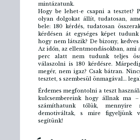
mintázatunk.
Hogy be lehet-e csapni a tesztet? P
olyan dolgokat állít, tudatosan, a
bele: 180 kérdés, tudatosan összer
kérdésen át egységes képet tudunk
hogy nem látszik? De bizony, kedves l
Az időn, az ellentmondásokban, ami a
perc alatt nem tudunk teljes öss
válaszolni is 180 kérdésre. Márpedi
megér, nem igaz? Csak bátran. Ninc
tesztet, s szembesül önmagával… legal
Érdemes megfontolni a teszt használ
kulcsembereink hogy állnak ma – 
számíthatunk tőlük, mennyire m
demotiváltak, s mire figyeljünk 
segítünk!