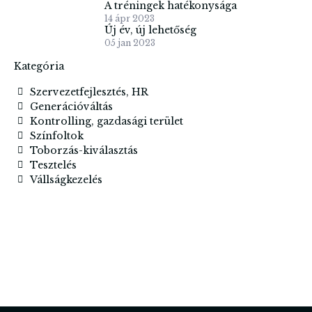
A tréningek hatékonysága
14 ápr 2023
Új év, új lehetőség
05 jan 2023
Kategória
Szervezetfejlesztés, HR
Generációváltás
Kontrolling, gazdasági terület
Színfoltok
Toborzás-kiválasztás
Tesztelés
Vállságkezelés