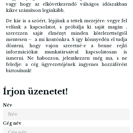
vagy hogy az elkövetkezendő válságos időszakban
kikre számítson leginkább.
De kár is a szóért, lépjünk a tettek mezejére: vegye fel
velünk a kapcsolatot, s próbálja ki saját magán ,
szerezzen saját élményt minden kötelezettségtől
mentesen – a mi kontónkra. S így könnyedén el tudja
dönteni, hogy vajon szeretné-e a benne rejlő
információkat munkatársaival kapcsolatosan is
ismerni. Ne habozzon, jelentkezzen még ma, s ne
feledje: a cég ügyvezetőjének ingyenes hozzáférést
biztosítunk!
Írjon üzenetet!
Név
Cég név