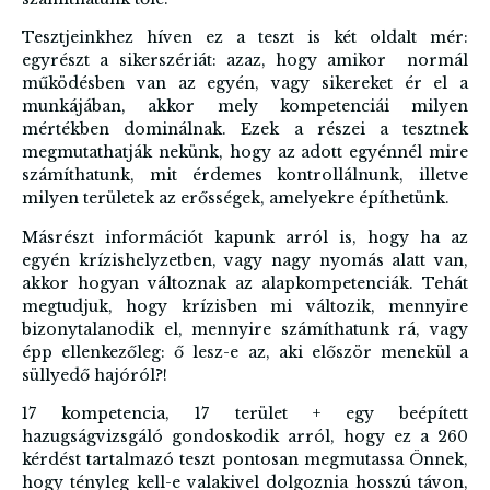
Tesztjeinkhez híven ez a teszt is két oldalt mér:
egyrészt a sikerszériát: azaz, hogy amikor normál
működésben van az egyén, vagy sikereket ér el a
munkájában, akkor mely kompetenciái milyen
mértékben dominálnak. Ezek a részei a tesztnek
megmutathatják nekünk, hogy az adott egyénnél mire
számíthatunk, mit érdemes kontrollálnunk, illetve
milyen területek az erősségek, amelyekre építhetünk.
Másrészt információt kapunk arról is, hogy ha az
egyén krízishelyzetben, vagy nagy nyomás alatt van,
akkor hogyan változnak az alapkompetenciák. Tehát
megtudjuk, hogy krízisben mi változik, mennyire
bizonytalanodik el, mennyire számíthatunk rá, vagy
épp ellenkezőleg: ő lesz-e az, aki először menekül a
süllyedő hajóról?!
17 kompetencia, 17 terület + egy beépített
hazugságvizsgáló gondoskodik arról, hogy ez a 260
kérdést tartalmazó teszt pontosan megmutassa Önnek,
hogy tényleg kell-e valakivel dolgoznia hosszú távon,