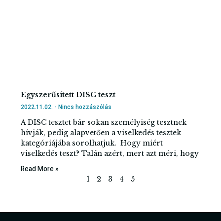
Egyszerűsített DISC teszt
2022.11.02.
Nincs hozzászólás
A DISC tesztet bár sokan személyiség tesztnek
hívják, pedig alapvetően a viselkedés tesztek
kategóriájába sorolhatjuk. Hogy miért
viselkedés teszt? Talán azért, mert azt méri, hogy
Read More »
1
2
3
4
5