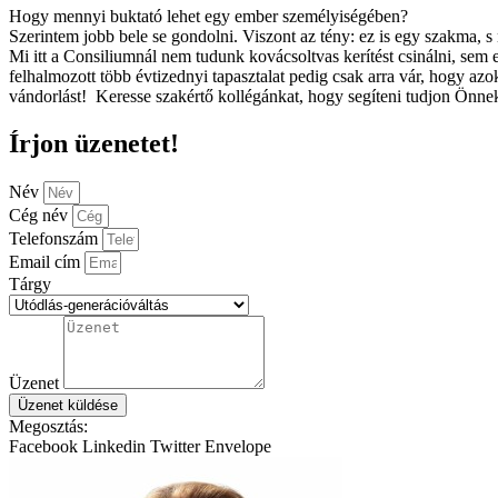
Hogy mennyi buktató lehet egy ember személyiségében?
Szerintem jobb bele se gondolni. Viszont az tény: ez is egy szakma, 
Mi itt a Consiliumnál nem tudunk kovácsoltvas kerítést csinálni, se
felhalmozott több évtizednyi tapasztalat pedig csak arra vár, hogy az
vándorlást! Keresse szakértő kollégánkat, hogy segíteni tudjon Önnek
Írjon üzenetet!
Név
Cég név
Telefonszám
Email cím
Tárgy
Üzenet
Üzenet küldése
Megosztás:
Facebook
Linkedin
Twitter
Envelope