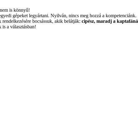
s nem is könnyű!
m egyedi gépeket legyártani. Nyilván, nincs meg hozzá a kompetenciánk
ok rendelkezésére bocsássuk, akik belátják:
cipész, maradj a kaptafáná
 is a választásban!