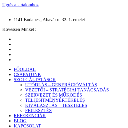
Ugrás a tartalomhoz
1141 Budapest, Abavár u. 32. 1. emelet
Kövessen Minket :
FŐOLDAL
CSAPATUNK
SZOLGÁLTATÁSOK
UTÓDLÁS – GENERÁCIÓVÁLTÁS
VEZETŐI – STRATÉGIAI TANÁCSADÁS
SZERVEZET ÉS MŰKÖDÉS
TELJESÍTMÉNYÉRTÉKELÉS
KIVÁLASZTÁS – TESZTELÉS
FEJLESZTÉS
REFERENCIÁK
BLOG
KAPCSOLAT