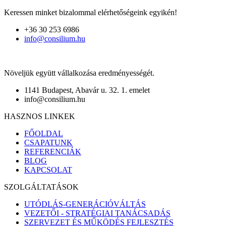
Keressen minket bizalommal elérhetőségeink egyikén!
+36 30 253 6986
info@consilium.hu
Növeljük együtt vállalkozása eredményességét.
1141 Budapest, Abavár u. 32. 1. emelet
info@consilium.hu
HASZNOS LINKEK
FŐOLDAL
CSAPATUNK
REFERENCIÁK
BLOG
KAPCSOLAT
SZOLGÁLTATÁSOK
UTÓDLÁS-GENERÁCIÓVÁLTÁS
VEZETŐI - STRATÉGIAI TANÁCSADÁS
SZERVEZET ÉS MŰKÖDÉS FEJLESZTÉS