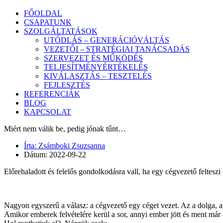
FŐOLDAL
CSAPATUNK
SZOLGÁLTATÁSOK
UTÓDLÁS – GENERÁCIÓVÁLTÁS
VEZETŐI – STRATÉGIAI TANÁCSADÁS
SZERVEZET ÉS MŰKÖDÉS
TELJESÍTMÉNYÉRTÉKELÉS
KIVÁLASZTÁS – TESZTELÉS
FEJLESZTÉS
REFERENCIÁK
BLOG
KAPCSOLAT
Miért nem válik be, pedig jónak tűnt…
Írta:
Zsámboki Zsuzsanna
Dátum:
2022-09-22
Előrehaladott és felelős gondolkodásra vall, ha egy cégvezető feltesz
Nagyon egyszerű a válasz: a cégvezető egy céget vezet. Az a dolga, a
Amikor emberek felvételére kerül a sor, annyi ember jött és ment már