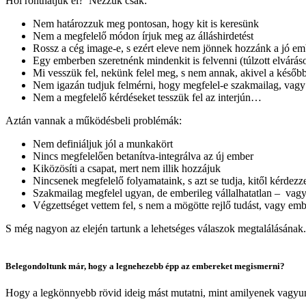
Hol ronthatjuk el? Nézzük csak:
Nem határozzuk meg pontosan, hogy kit is keresünk
Nem a megfelelő módon írjuk meg az álláshirdetést
Rossz a cég image-e, s ezért eleve nem jönnek hozzánk a jó e
Egy emberben szeretnénk mindenkit is felvenni (túlzott elvárás
Mi vesszük fel, nekünk felel meg, s nem annak, akivel a későb
Nem igazán tudjuk felmérni, hogy megfelel-e szakmailag, vagy 
Nem a megfelelő kérdéseket tesszük fel az interjún…
Aztán vannak a működésbeli problémák:
Nem definiáljuk jól a munkakört
Nincs megfelelően betanítva-integrálva az új ember
Kiközösíti a csapat, mert nem illik hozzájuk
Nincsenek megfelelő folyamataink, s azt se tudja, kitől kérde
Szakmailag megfelel ugyan, de emberileg vállalhatatlan – vagy
Végzettséget vettem fel, s nem a mögötte rejlő tudást, vagy e
S még nagyon az elején tartunk a lehetséges válaszok megtalálásának
Belegondoltunk már, hogy a legnehezebb épp az embereket megismerni?
Hogy a legkönnyebb rövid ideig mást mutatni, mint amilyenek vagyun