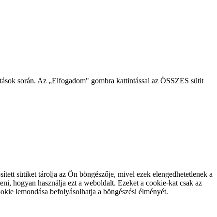
gatások során. Az „Elfogadom" gombra kattintással az ÖSSZES sütit
tett sütiket tárolja az Ön böngészője, mivel ezek elengedhetetlenek a
ni, hogyan használja ezt a weboldalt. Ezeket a cookie-kat csak az
ookie lemondása befolyásolhatja a böngészési élményét.