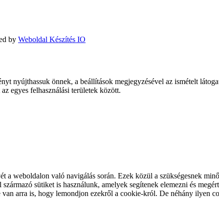
red by
Weboldal Készítés IO
ényt nyújthassuk önnek, a beállítások megjegyzésével az ismételt láto
az egyes felhasználási területek között.
yét a weboldalon való navigálás során. Ezek közül a szükségesnek minősí
származó sütiket is használunk, amelyek segítenek elemezni és megérte
van arra is, hogy lemondjon ezekről a cookie-król. De néhány ilyen c