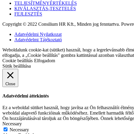
TELJESÍTMÉNYÉRTÉKELÉS
KIVÁLASZTÁS-TESZTELÉS
FEJLESZTÉS
Copyright © 2022 Consilium HR Kft., Minden jog fenntartva. Powe
Adatvédelmi Nyilatkozat
Adatvédelmi Tájékoztató
Weboldalunk cookie-kat (sütiket) használ, hogy a legrelevánsabb élm
elfogadja, a „Cookie beállítás" gombra kattintással azonban választhat 
Cookie beállítás
Elfogadom
Sütik beállítása
Close
Adatvédelmi áttekintés
Ez a weboldal sütiket használ, hogy javítsa az Ön felhasználói élmén
weboldal alapvető funkcióinak működéséhez. Emellett harmadik féltől 
Ön hozzájárulásával tároljuk az Ön böngészőjében. Önnek lehetősége 
Necessary
Necessary