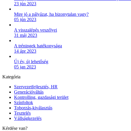
23 jún 2023
Mire jó a pályázat, ha bizonytalan vagy?
05 jún 2023
A visszalépés veszélyei
31 máj 2023
A tréningek hatékonysága
14 ápr 2023
Új év, új lehetőség
05 jan 2023
Kategória
Szervezetfejlesztés, HR
Generációváltás
Kontrolling, gazdasági terület
Színfoltok
Toborzás-kiválasztás
Tesztelés
Vállságkezelés
Kérdése van?