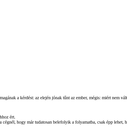
i magának a kérdést: az elején jónak tűnt az ember, mégis: miért nem v
hhoz ért.
 a cégnél, hogy már tudatosan belefolyik a folyamatba, csak épp lehet